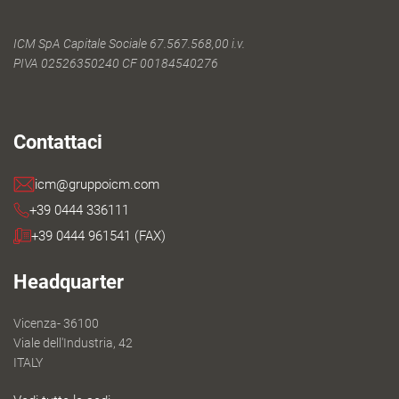
ICM SpA Capitale Sociale 67.567.568,00 i.v.
PIVA 02526350240 CF 00184540276
Contattaci
icm@gruppoicm.com
+39 0444 336111
+39 0444 961541 (FAX)
Headquarter
Vicenza- 36100
Viale dell'Industria, 42
ITALY