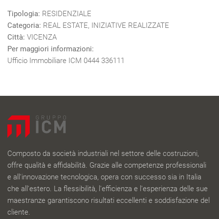
Tipologia:
RESIDENZIALE
Categoria:
REAL ESTATE, INIZIATIVE REALIZZATE
Città:
VICENZA
Per maggiori informazioni:
Ufficio Immobiliare ICM 0444 336111
Composto da società industriali nel settore delle costruzioni,
offre qualità e affidabilità. Grazie alle competenze professionali
e all'innovazione tecnologica, opera con successo sia in Italia
che all'estero. La flessibilità, l'efficienza e l'esperienza delle sue
maestranze garantiscono risultati eccellenti e soddisfazione del
cliente.