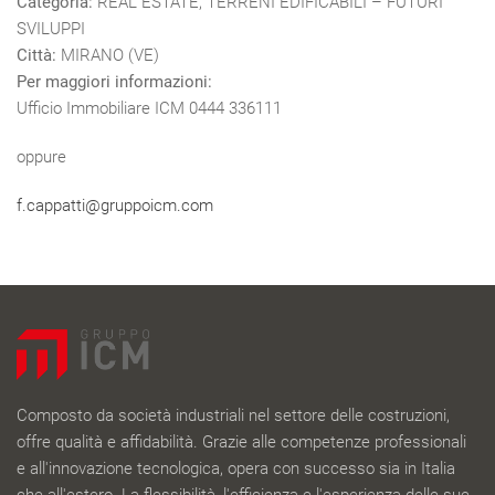
Categoria:
REAL ESTATE, TERRENI EDIFICABILI – FUTURI
SVILUPPI
Città:
MIRANO (VE)
Per maggiori informazioni:
Ufficio Immobiliare ICM 0444 336111
oppure
f.cappatti@gruppoicm.com
Composto da società industriali nel settore delle costruzioni,
offre qualità e affidabilità. Grazie alle competenze professionali
e all'innovazione tecnologica, opera con successo sia in Italia