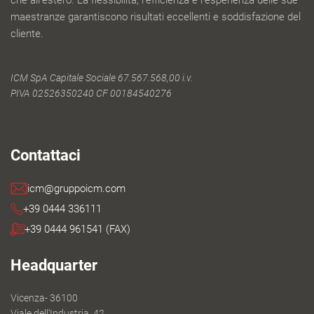
che all'estero. La flessibilità, l'efficienza e l'esperienza delle sue
maestranze garantiscono risultati eccellenti e soddisfazione del
cliente.
ICM SpA Capitale Sociale 67.567.568,00 i.v.
PIVA 02526350240 CF 00184540276
Contattaci
icm@gruppoicm.com
+39 0444 336111
+39 0444 961541 (FAX)
Headquarter
Vicenza- 36100
Viale dell'Industria, 42