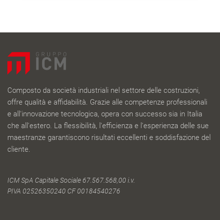
Composto da società industriali nel settore delle costruzioni,
offre qualità e affidabilità. Grazie alle competenze professionali
e all'innovazione tecnologica, opera con successo sia in Italia
che all'estero. La flessibilità, l'efficienza e l'esperienza delle sue
maestranze garantiscono risultati eccellenti e soddisfazione del
cliente.
ICM SpA Capitale Sociale 67.567.568,00 i.v.
PIVA 02526350240 CF 00184540276