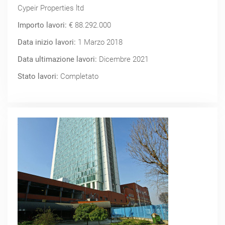
Cypeir Properties ltd
Importo lavori:
€ 88.292.000
Data inizio lavori:
1 Marzo 2018
Data ultimazione lavori:
Dicembre 2021
Stato lavori:
Completato