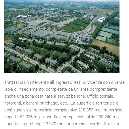
Trattasi di un intervento all' ingresso “est” di Vicenza con diverse
isole di insediamento, completate da un' area comprendente
anche una zona destinata a servizi: banche, ufficio postale,
ristoranti, alberghi, parcheggi, ecc.. La superficie territoriale è
così suddivisa: -superficie complessiva 218.853 mq. -superficie
coperta 62.326 mq. -superficie compl. edificabile 128.240 mq. -
superficie parcheggi 13.970 mq. -superficie a verde attrezzato