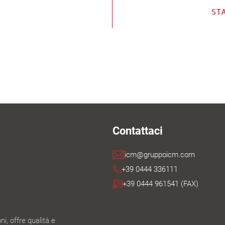
ST
Contattaci
icm@gruppoicm.com
+39 0444 336111
+39 0444 961541 (FAX)
i, offre qualità e