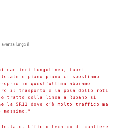
 avanza lungo il
mi cantieri lungolinea, fuori
pletate e piano piano ci spostiamo
proprio in quest’ultima abbiamo
are il trasporto e la posa delle reti
ne tratte della linea a Rubano si
me la SR11 dove c’è molto traffico ma
è massimo.”
ffellato, Ufficio tecnico di cantiere