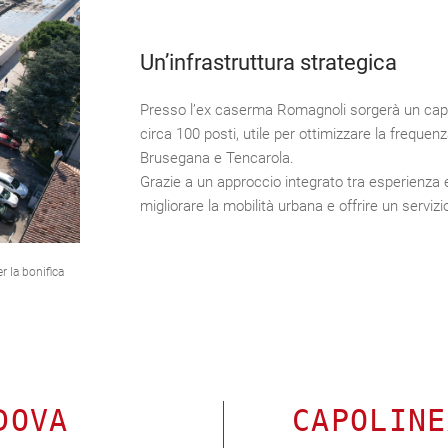
Un’infrastruttura strategica
Presso l’ex caserma Romagnoli sorgerà un cap
circa 100 posti, utile per ottimizzare la frequenz
Brusegana e Tencarola.
Grazie a un approccio integrato tra esperienza e 
migliorare la mobilità urbana e offrire un servizio 
r la bonifica
DOVA
CAPOLINE