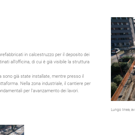
refabbricati in calcestruzzo per il deposito dei
ti all’officina, di cui è già visibile la struttura
 sono già state installate, mentre presso il
ttaforma. Nella zona industriale, il cantiere per
fondamentali per l’avanzamento dei lavori.
Lungo linea, av