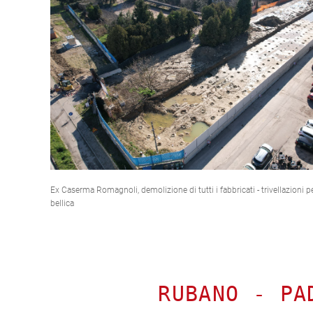
Ex Caserma Romagnoli, demolizione di tutti i fabbricati - trivellazioni pe
bellica
RUBANO - PA